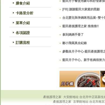
藍田月子餐使用象印和好管家保
膳食介紹
[FB] 謝謝藍田大家庭的照顧
卡路里分析
台北嬰兒與孕媽咪用品展~雙十
菜單介紹
藍田產後護理之家 推推推!!
各項認證
拿到媽媽手冊了
訂購流程
鄒小飛寫真全紀錄
參觀坐月子中心-藍田產後護理
藍田月子中心。新手爸媽很努力
產後護理之家
大安館地址:台北市中正區新生南路
產後護理之家
京華館地址:台北市南京東